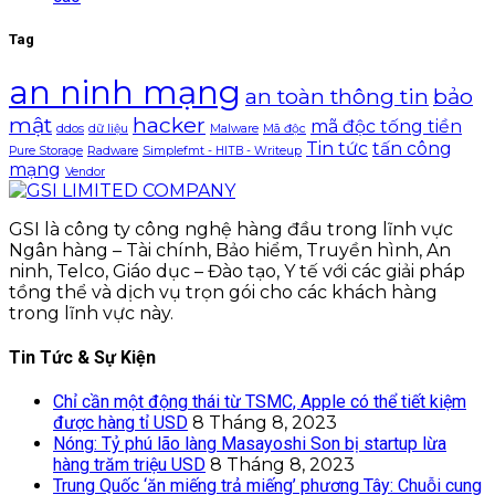
Tag
an ninh mạng
an toàn thông tin
bảo
mật
hacker
mã độc tống tiền
ddos
dữ liệu
Malware
Mã độc
Tin tức
tấn công
Pure Storage
Radware
Simplefmt - HITB - Writeup
mạng
Vendor
GSI là công ty công nghệ hàng đầu trong lĩnh vực
Ngân hàng – Tài chính, Bảo hiểm, Truyền hình, An
ninh, Telco, Giáo dục – Đào tạo, Y tế với các giải pháp
tồng thể và dịch vụ trọn gói cho các khách hàng
trong lĩnh vực này.
Tin Tức & Sự Kiện
Chỉ cần một động thái từ TSMC, Apple có thể tiết kiệm
được hàng tỉ USD
8 Tháng 8, 2023
Nóng: Tỷ phú lão làng Masayoshi Son bị startup lừa
hàng trăm triệu USD
8 Tháng 8, 2023
Trung Quốc ‘ăn miếng trả miếng’ phương Tây: Chuỗi cung