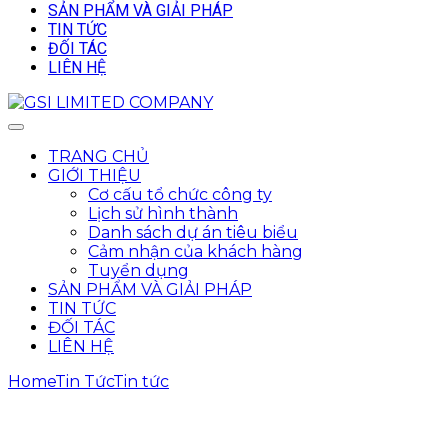
SẢN PHẨM VÀ GIẢI PHÁP
TIN TỨC
ĐỐI TÁC
LIÊN HỆ
TRANG CHỦ
GIỚI THIỆU
Cơ cấu tổ chức công ty
Lịch sử hình thành
Danh sách dự án tiêu biểu
Cảm nhận của khách hàng
Tuyển dụng
SẢN PHẨM VÀ GIẢI PHÁP
TIN TỨC
ĐỐI TÁC
LIÊN HỆ
Home
Tin Tức
Tin tức
Bê tông thông minh có thể sản
xuất điện