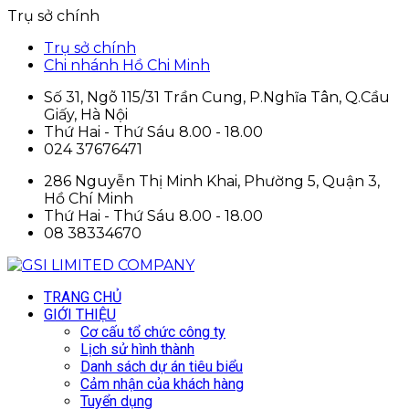
Trụ sở chính
Trụ sở chính
Chi nhánh Hồ Chi Minh
Số 31, Ngõ 115/31 Trần Cung, P.Nghĩa Tân, Q.Cầu
Giấy, Hà Nội
Thứ Hai - Thứ Sáu 8.00 - 18.00
024 37676471
286 Nguyễn Thị Minh Khai, Phường 5, Quận 3,
Hồ Chí Minh
Thứ Hai - Thứ Sáu 8.00 - 18.00
08 38334670
TRANG CHỦ
GIỚI THIỆU
Cơ cấu tổ chức công ty
Lịch sử hình thành
Danh sách dự án tiêu biểu
Cảm nhận của khách hàng
Tuyển dụng