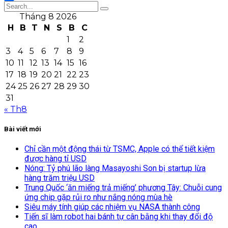
Share
Tháng 8 2026
H
B
T
N
S
B
C
1
2
3
4
5
6
7
8
9
10
11
12
13
14
15
16
17
18
19
20
21
22
23
24
25
26
27
28
29
30
31
« Th8
Bài viết mới
Chỉ cần một động thái từ TSMC, Apple có thể tiết kiệm
được hàng tỉ USD
Nóng: Tỷ phú lão làng Masayoshi Son bị startup lừa
hàng trăm triệu USD
Trung Quốc ‘ăn miếng trả miếng’ phương Tây: Chuỗi cung
ứng chip gặp rủi ro như nắng nóng mùa hè
Siêu máy tính giúp các nhiệm vụ NASA thành công
Tiến sĩ làm robot hai bánh tự cân bằng khi thay đổi độ
cao