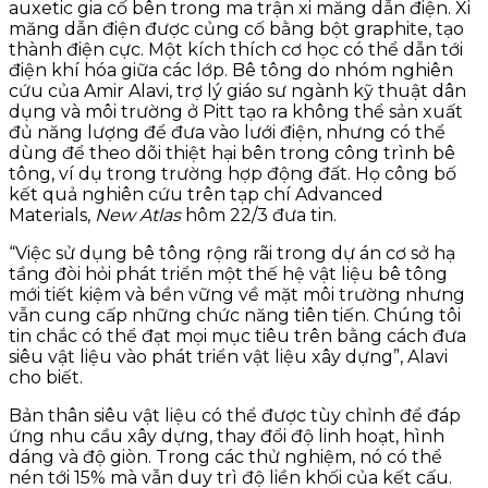
auxetic gia cố bên trong ma trận xi măng dẫn điện. Xi
măng dẫn điện được củng cố bằng bột graphite, tạo
thành điện cực. Một kích thích cơ học có thể dẫn tới
điện khí hóa giữa các lớp. Bê tông do nhóm nghiên
cứu của Amir Alavi, trợ lý giáo sư ngành kỹ thuật dân
dụng và môi trường ở Pitt tạo ra không thể sản xuất
đủ năng lượng để đưa vào lưới điện, nhưng có thể
dùng để theo dõi thiệt hại bên trong công trình bê
tông, ví dụ trong trường hợp động đất. Họ công bố
kết quả nghiên cứu trên tạp chí Advanced
Materials,
New Atlas
hôm 22/3 đưa tin.
“Việc sử dụng bê tông rộng rãi trong dự án cơ sở hạ
tầng đòi hỏi phát triển một thế hệ vật liệu bê tông
mới tiết kiệm và bền vững về mặt môi trường nhưng
vẫn cung cấp những chức năng tiên tiến. Chúng tôi
tin chắc có thể đạt mọi mục tiêu trên bằng cách đưa
siêu vật liệu vào phát triển vật liệu xây dựng”, Alavi
cho biết.
Bản thân siêu vật liệu có thể được tùy chỉnh để đáp
ứng nhu cầu xây dựng, thay đổi độ linh hoạt, hình
dáng và độ giòn. Trong các thử nghiệm, nó có thể
nén tới 15% mà vẫn duy trì độ liền khối của kết cấu.