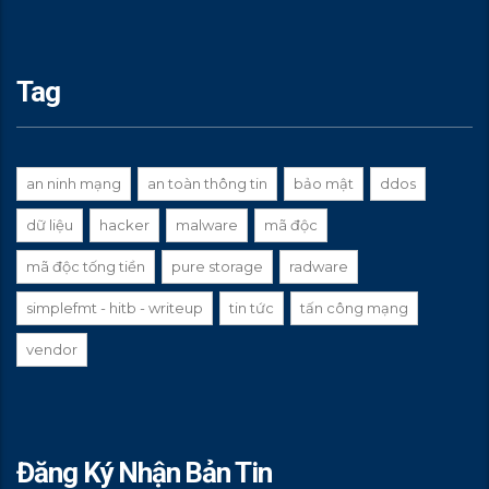
Tag
an ninh mạng
an toàn thông tin
bảo mật
ddos
dữ liệu
hacker
malware
mã độc
mã độc tống tiền
pure storage
radware
simplefmt - hitb - writeup
tin tức
tấn công mạng
vendor
Đăng Ký Nhận Bản Tin