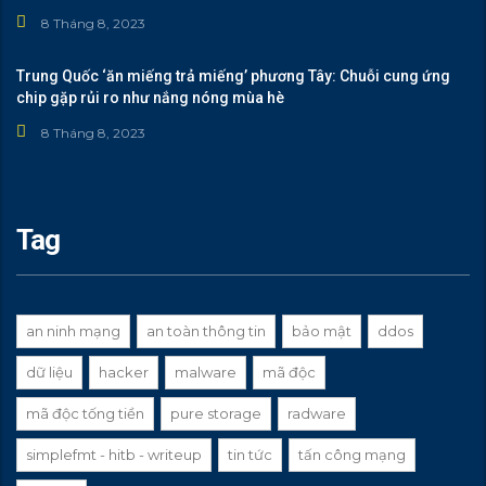
8 Tháng 8, 2023
Trung Quốc ‘ăn miếng trả miếng’ phương Tây: Chuỗi cung ứng
chip gặp rủi ro như nắng nóng mùa hè
8 Tháng 8, 2023
Tag
an ninh mạng
an toàn thông tin
bảo mật
ddos
dữ liệu
hacker
malware
mã độc
mã độc tống tiền
pure storage
radware
simplefmt - hitb - writeup
tin tức
tấn công mạng