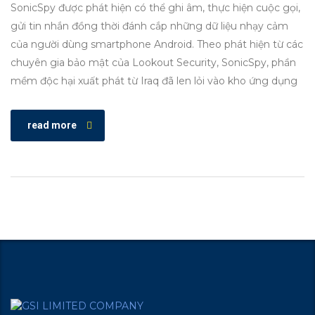
SonicSpy được phát hiện có thể ghi âm, thực hiện cuộc gọi,
gửi tin nhắn đồng thời đánh cắp những dữ liệu nhạy cảm
của người dùng smartphone Android. Theo phát hiện từ các
chuyên gia bảo mật của Lookout Security, SonicSpy, phần
mềm độc hại xuất phát từ Iraq đã len lỏi vào kho ứng dụng
read more