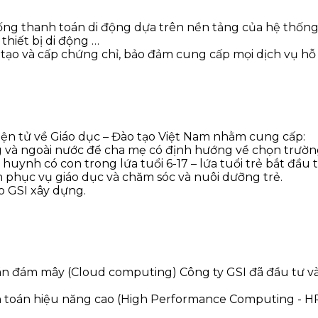
ống thanh toán di động dựa trên nền tảng của hệ thống
 thiết bị di động …
tạo và cấp chứng chỉ, bảo đảm cung cấp mọi dịch vụ hỗ 
iện tử về Giáo dục – Đào tạo Việt Nam nhằm cung cấp:
ng và ngoài nước để cha mẹ có định hướng về chọn trườn
ynh có con trong lứa tuổi 6-17 – lứa tuổi trẻ bắt đầu tự
m phục vụ giáo dục và chăm sóc và nuôi dưỡng trẻ.
do GSI xây dựng.
án đám mây (Cloud computing) Công ty GSI đã đầu tư và
nh toán hiệu năng cao (High Performance Computing - H