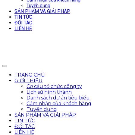
Tuyển dụng
SẢN PHẨM VÀ GIẢI PHÁP
TIN TỨC
ĐỐI TÁC
LIÊN HỆ
TRANG CHỦ
GIỚI THIỆU
Cơ cấu tổ chức công ty
Lịch sử hình thành
Danh sách dự án tiêu biểu
Cảm nhận của khách hàng
Tuyển dụng
SẢN PHẨM VÀ GIẢI PHÁP
TIN TỨC
ĐỐI TÁC
LIÊN HỆ