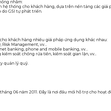
thống nhằm:
inh hệ thống cho khách hàng, dựa trên nền tảng các giả
 do GSI tự phát triển.
 cho khách hàng nhiều giải pháp ứng dụng khác nhau:
ry, Risk Management, vv…
ernet banking, phone and mobile banking, vv…
iểm soát chống rửa tiền, kiểm soát gian lận, vv...
ty quản lý quỹ.
háng 06 năm 2011. Đây là nơi đầu mối hỗ trợ cho hoạt đ