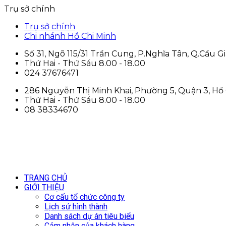
Trụ sở chính
Trụ sở chính
Chi nhánh Hồ Chi Minh
Số 31, Ngõ 115/31 Trần Cung, P.Nghĩa Tân, Q.Cầu Gi
Thứ Hai - Thứ Sáu 8.00 - 18.00
024 37676471
286 Nguyễn Thị Minh Khai, Phường 5, Quận 3, Hồ
Thứ Hai - Thứ Sáu 8.00 - 18.00
08 38334670
TRANG CHỦ
GIỚI THIỆU
Cơ cấu tổ chức công ty
Lịch sử hình thành
Danh sách dự án tiêu biểu
Cảm nhận của khách hàng