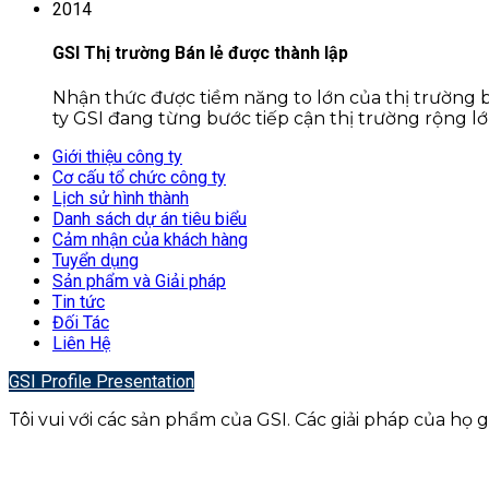
2014
GSI Thị trường Bán lẻ được thành lập
Nhận thức được tiềm năng to lớn của thị trường bá
ty GSI đang từng bước tiếp cận thị trường rộng lớ
Giới thiệu công ty
Cơ cấu tổ chức công ty
Lịch sử hình thành
Danh sách dự án tiêu biểu
Cảm nhận của khách hàng
Tuyển dụng
Sản phẩm và Giải pháp
Tin tức
Đối Tác
Liên Hệ
GSI Profile Presentation
Tôi vui với các sản phẩm của GSI. Các giải pháp của họ 