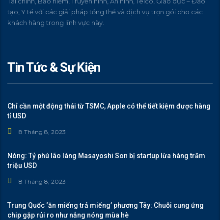
Tài chính, Bảo hiểm, Truyền hình, An ninh, Telco, Giáo dục – Đào
tạo, Y tế với các giải pháp tồng thể và dịch vụ trọn gói cho các
khách hàng trong lĩnh vực này.
Tin Tức & Sự Kiện
Chỉ cần một động thái từ TSMC, Apple có thể tiết kiệm được hàng
tỉ USD
8 Tháng 8, 2023
Nóng: Tỷ phú lão làng Masayoshi Son bị startup lừa hàng trăm
triệu USD
8 Tháng 8, 2023
Trung Quốc ‘ăn miếng trả miếng’ phương Tây: Chuỗi cung ứng
chip gặp rủi ro như nắng nóng mùa hè