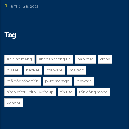
8 Tháng 8, 2023
Tag
an ninh mạng
an toàn thông tin
bảo mật
ddos
dữ liệu
hacker
malware
mã độc
mã độc tống tiền
pure storage
radware
simplefmt - hitb - writeup
tin tức
tấn công mạng
vendor