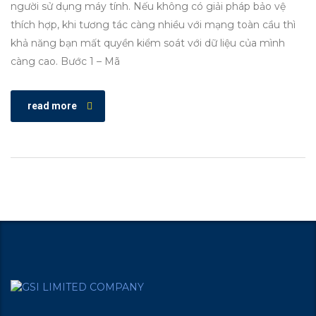
người sử dụng máy tính. Nếu không có giải pháp bảo vệ
thích hợp, khi tương tác càng nhiều với mạng toàn cầu thì
khả năng bạn mất quyền kiểm soát với dữ liệu của mình
càng cao. Bước 1 – Mã
read more