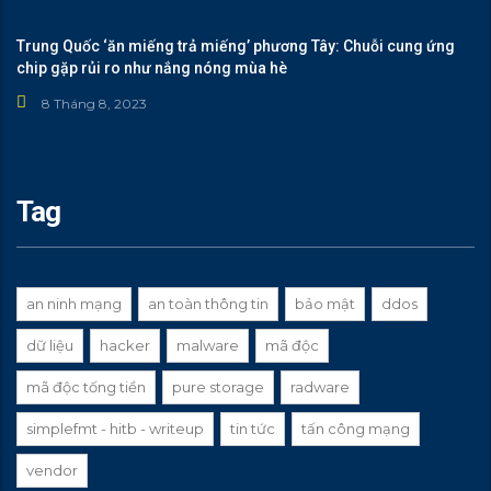
Trung Quốc ‘ăn miếng trả miếng’ phương Tây: Chuỗi cung ứng
chip gặp rủi ro như nắng nóng mùa hè
8 Tháng 8, 2023
Tag
an ninh mạng
an toàn thông tin
bảo mật
ddos
dữ liệu
hacker
malware
mã độc
mã độc tống tiền
pure storage
radware
simplefmt - hitb - writeup
tin tức
tấn công mạng
vendor