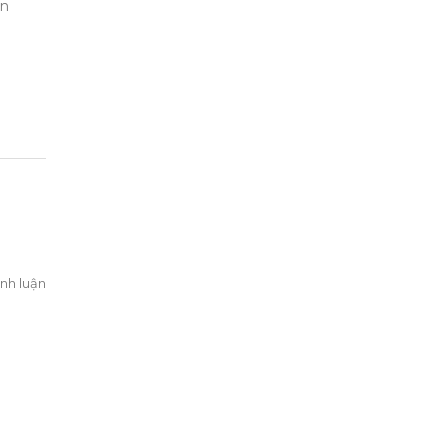
ên
nh luận