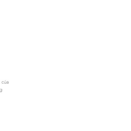
g của
ng