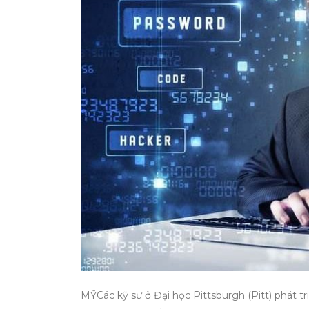
MỸCác kỹ sư ở Đại học Pittsburgh (Pitt) phát t