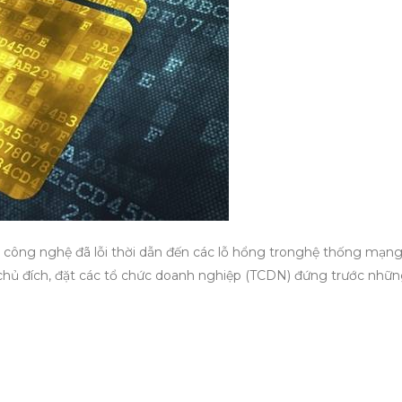
g công nghệ đã lỗi thời dẫn đến các lỗ hổng tronghệ thống mạn
 chủ đích, đặt các tổ chức doanh nghiệp (TCDN) đứng trước nhữ