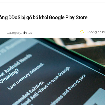
công DDoS bị gỡ bỏ khỏi Google Play Store
Không có bì
Category:
Tin tức