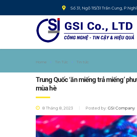
Số 31, Ngõ 115/31 Trần Cung, P.Ngh
Home
Tin Tức
Tin tức
Trung Quốc ‘ăn miếng trả miếng’ phư
mùa hè
8 Tháng 8, 2023
Posted by:
GSI Company