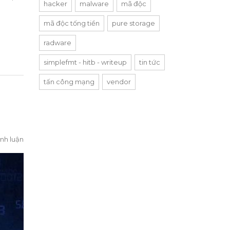
hacker
malware
mã độc
mã độc tống tiền
pure storage
radware
simplefmt - hitb - writeup
tin tức
tấn công mạng
vendor
nh luận