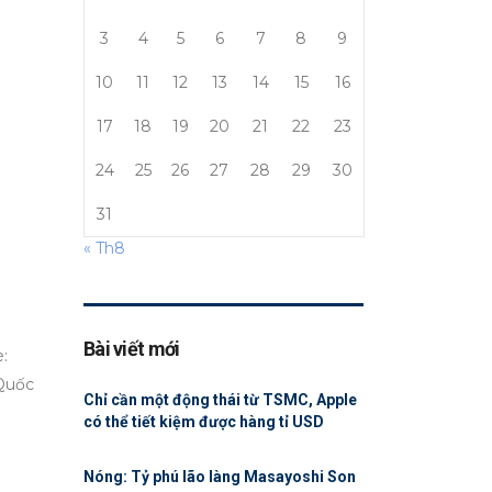
3
4
5
6
7
8
9
10
11
12
13
14
15
16
17
18
19
20
21
22
23
24
25
26
27
28
29
30
31
« Th8
Bài viết mới
:
 Quốc
Chỉ cần một động thái từ TSMC, Apple
có thể tiết kiệm được hàng tỉ USD
Nóng: Tỷ phú lão làng Masayoshi Son