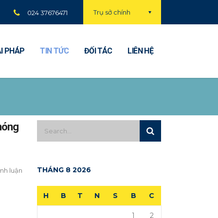
Trụ sở chính
024 37676471
ẢI PHÁP
TIN TỨC
ĐỐI TÁC
LIÊN HỆ
 nóng
THÁNG 8 2026
nh luận
H
B
T
N
S
B
C
1
2