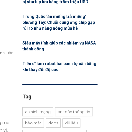
bị startup lừa hàng trăm triệu USD
Trung Quốc ‘ăn miếng trả miếng’
phương Tây: Chuỗi cung ứng chip gặp
rủi ro như nắng nóng mùa hè
Siêu máy tính giúp các nhiệm vụ NASA
thành công
nh luận
Tiến sĩ làm robot hai bánh tự cân bằng
khi thay đổi độ cao
Tag
an ninh mạng
an toàn thông tin
g mọi
bảo mật
ddos
dữ liệu
 vi,