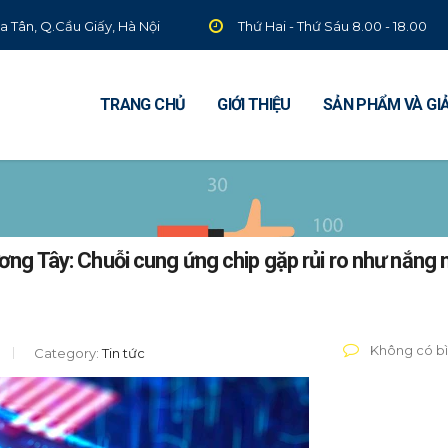
ĩa Tân, Q.Cầu Giấy, Hà Nội
Thứ Hai - Thứ Sáu 8.00 - 18.00
TRANG CHỦ
GIỚI THIỆU
SẢN PHẨM VÀ GI
ơng Tây: Chuỗi cung ứng chip gặp rủi ro như nắng
Không có bì
Category:
Tin tức