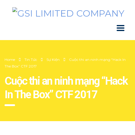
Home
Tin Tức
Sự Kiện
Cuộc thi an ninh mạng “Hack In
The Box” CTF 2017
Cuộc thi an ninh mạng “Hack
In The Box” CTF 2017