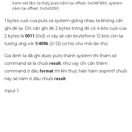
Xem xét libc ta thấy puts nằm tại offset: 0x06F690, system
nằm tại offset: 0x045390
1 bytes cuối của puts và system giống nhau ta không cần
ghi đè lại. Chỉ cần ghi đè 2 bytes trong đó có 4 bits cuối của
2 bytes là
(0x3) vì vậy sẽ cần bruteforce 12 bits còn lại
0011
tương ứng với
(2^12) cơ hội cho mỗi lần thử.
1/4096
Giả định ta đã ghi được puts thành system thì tham số
command sẽ là chuỗi
, như vậy chỉ cần thêm
result
command ở đầu
thì khi thực hiện hàm snprintf chuỗi
format
này sẽ nằm ở đầu chuỗi
.
result
Input 1: