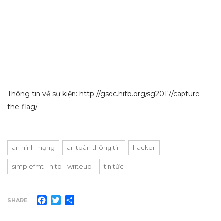
Thông tin về sự kiện: http://gsec.hitb.org/sg2017/capture-
the-flag/
an ninh mạng
an toàn thông tin
hacker
simplefmt - hitb - writeup
tin tức
Facebook
Twitter
Share
SHARE