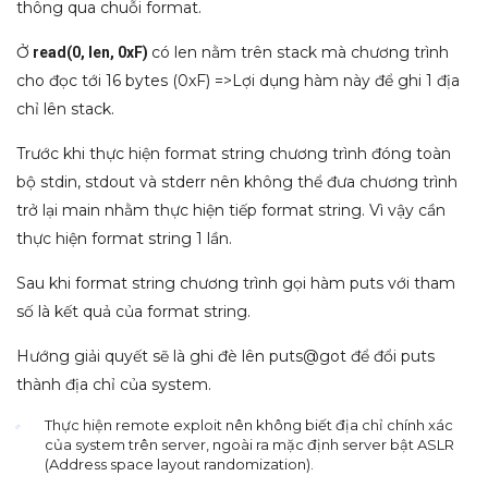
thông qua chuỗi format.
Ở
có len nằm trên stack mà chương trình
read(0, len, 0xF)
cho đọc tới 16 bytes (0xF) =>Lợi dụng hàm này để ghi 1 địa
chỉ lên stack.
Trước khi thực hiện format string chương trình đóng toàn
bộ stdin, stdout và stderr nên không thể đưa chương trình
trở lại main nhằm thực hiện tiếp format string. Vì vậy cần
thực hiện format string 1 lần.
Sau khi format string chương trình gọi hàm puts với tham
số là kết quả của format string.
Hướng giải quyết sẽ là ghi đè lên puts@got để đổi puts
thành địa chỉ của system.
Thực hiện remote exploit nên không biết địa chỉ chính xác
của system trên server, ngoài ra mặc định server bật ASLR
(Address space layout randomization).