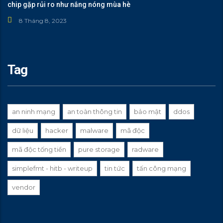
chip gặp rủi ro như nắng nóng mùa hè
8 Tháng 8, 2023
Tag
an ninh mạng
an toàn thông tin
bảo mật
ddos
dữ liệu
hacker
malware
mã độc
mã độc tống tiền
pure storage
radware
simplefmt - hitb - writeup
tin tức
tấn công mạng
vendor