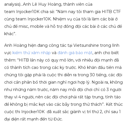
analysis)…Anh Lê Huy Hoàng, thành viên của
team Injocker10K chia sẻ: “Năm nay tôi tham gia HITB CTF
cùng team Injocker10K. Nhiệm vụ của tôi là làm các bài ở
chủ đề misc, mobile và hỗ trợ đồng đội các bài ở các chủ đề
khác”.
Anh Hoàng hiện đang công tác tại Vietsunshine trong lĩnh
vực
kiểm thử xâm nhập
và
đánh giá bảo mật
, anh cho biết
thêm: “HITB lần này có quy mô lớn, với nhiều đội mạnh đã
có thành tích cao trong các kỳ trước. Khó khăn đầu tiên mà
chúng tôi gặp phải là cuộc thi diễn ra trong 30 tiếng, các đội
chơi cần phân bổ thời gian nghỉ ngơi hợp lý. Ngoài ra, không
như những năm trước, năm nay mỗi đội chơi chỉ có 3 người
thay vì 4 người, nên các đội chơi phải rất tập trung, tỉnh táo
để không bị mắc kẹt vào các bẫy trong thử thách”. Kết thúc
cuộc thi Injocker10K đã xuất sắc giành vị trí thứ 2, chỉ sau 1
đại diện rất mạnh đến từ Đức.