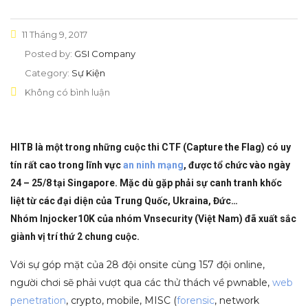
11 Tháng 9, 2017
Posted by:
GSI Company
Category:
Sự Kiện
Không có bình luận
HITB là một trong những cuộc thi CTF (Capture the Flag) có uy
tín rất cao trong lĩnh vực
an ninh mạng
, được tổ chức vào ngày
24 – 25/8 tại Singapore. Mặc dù gặp phải sự canh tranh khốc
liệt từ các đại diện của Trung Quốc, Ukraina, Đức…
Nhóm Injocker10K của nhóm Vnsecurity (Việt Nam) đã xuất sắc
giành vị trí thứ 2 chung cuộc.
Với sự góp mặt của 28 đội onsite cùng 157 đội online,
người chơi sẽ phải vượt qua các thử thách về pwnable,
web
penetration
, crypto, mobile, MISC (
forensic
, network