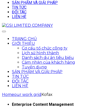
SẢN PHẨM VÀ GIẢI PHÁP
TIN TỨC
ĐỐI TÁC
LIÊN HỆ
TRANG CHỦ
GIỚI THIỆU
Cơ cấu tổ chức công ty
Lịch sử hình thành
Danh sách dự án tiêu biểu
Cảm nhận của khách hàng
Tuyển dụng
SẢN PHẨM VÀ GIẢI PHÁP
TIN TỨC
ĐỐI TÁC
LIÊN HỆ
Home
our work grid
Kofax
Enterprise Content Management