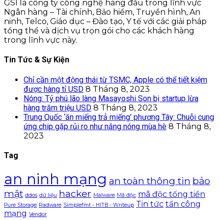
GSI là công ty công nghệ hàng đầu trong lĩnh vực
Ngân hàng – Tài chính, Bảo hiểm, Truyền hình, An
ninh, Telco, Giáo dục – Đào tạo, Y tế với các giải pháp
tồng thể và dịch vụ trọn gói cho các khách hàng
trong lĩnh vực này.
Tin Tức & Sự Kiện
Chỉ cần một động thái từ TSMC, Apple có thể tiết kiệm
được hàng tỉ USD
8 Tháng 8, 2023
Nóng: Tỷ phú lão làng Masayoshi Son bị startup lừa
hàng trăm triệu USD
8 Tháng 8, 2023
Trung Quốc ‘ăn miếng trả miếng’ phương Tây: Chuỗi cung
ứng chip gặp rủi ro như nắng nóng mùa hè
8 Tháng 8,
2023
Tag
an ninh mạng
an toàn thông tin
bảo
mật
hacker
mã độc tống tiền
ddos
dữ liệu
Malware
Mã độc
Tin tức
tấn công
Pure Storage
Radware
Simplefmt - HITB - Writeup
mạng
Vendor