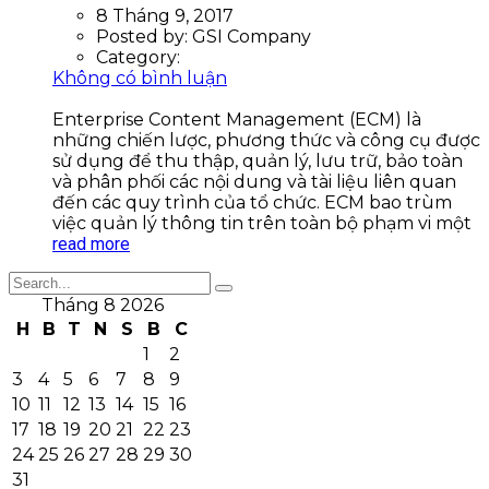
8 Tháng 9, 2017
Posted by:
GSI Company
Category:
Không có bình luận
Enterprise Content Management (ECM) là
những chiến lược, phương thức và công cụ được
sử dụng để thu thập, quản lý, lưu trữ, bảo toàn
và phân phối các nội dung và tài liệu liên quan
đến các quy trình của tổ chức. ECM bao trùm
việc quản lý thông tin trên toàn bộ phạm vi một
read more
Tháng 8 2026
H
B
T
N
S
B
C
1
2
3
4
5
6
7
8
9
10
11
12
13
14
15
16
17
18
19
20
21
22
23
24
25
26
27
28
29
30
31