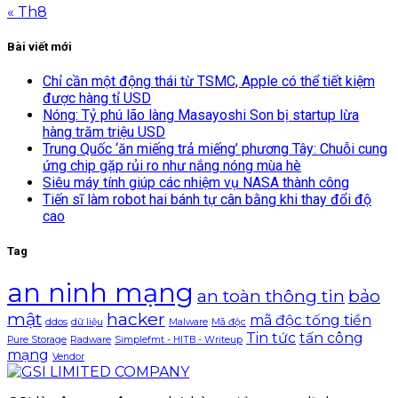
« Th8
Bài viết mới
Chỉ cần một động thái từ TSMC, Apple có thể tiết kiệm
được hàng tỉ USD
Nóng: Tỷ phú lão làng Masayoshi Son bị startup lừa
hàng trăm triệu USD
Trung Quốc ‘ăn miếng trả miếng’ phương Tây: Chuỗi cung
ứng chip gặp rủi ro như nắng nóng mùa hè
Siêu máy tính giúp các nhiệm vụ NASA thành công
Tiến sĩ làm robot hai bánh tự cân bằng khi thay đổi độ
cao
Tag
an ninh mạng
an toàn thông tin
bảo
mật
hacker
mã độc tống tiền
ddos
dữ liệu
Malware
Mã độc
Tin tức
tấn công
Pure Storage
Radware
Simplefmt - HITB - Writeup
mạng
Vendor