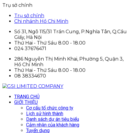
Trụ sở chính
Trụ sở chính
Chi nhánh Hồ Chi Minh
Số 31, Ngõ 115/31 Trần Cung, P.Nghĩa Tân, Q.Cầu
Giấy, Hà Nội
Thứ Hai - Thứ Sáu 8.00 - 18.00
024 37676471
286 Nguyễn Thị Minh Khai, Phường 5, Quận 3,
Hồ Chí Minh
Thứ Hai - Thứ Sáu 8.00 - 18.00
08 38334670
TRANG CHỦ
GIỚI THIỆU
Cơ cấu tổ chức công ty
Lịch sử hình thành
Danh sách dự án tiêu biểu
Cảm nhận của khách hàng
Tuyển dụng