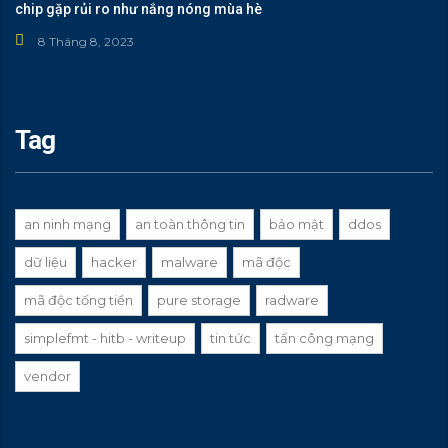
chip gặp rủi ro như nắng nóng mùa hè
8 Tháng 8, 2023
Tag
an ninh mạng
an toàn thông tin
bảo mật
ddos
dữ liệu
hacker
malware
mã độc
mã độc tống tiền
pure storage
radware
simplefmt - hitb - writeup
tin tức
tấn công mạng
vendor