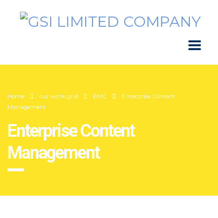
Home
our work grid
EMC
Enterprise Content
Management
Enterprise Content
Management