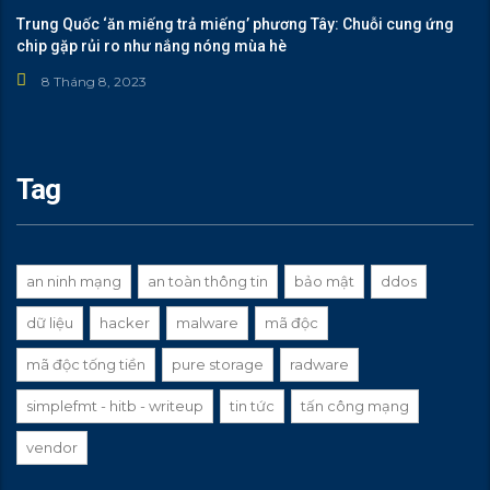
Trung Quốc ‘ăn miếng trả miếng’ phương Tây: Chuỗi cung ứng
chip gặp rủi ro như nắng nóng mùa hè
8 Tháng 8, 2023
Tag
an ninh mạng
an toàn thông tin
bảo mật
ddos
dữ liệu
hacker
malware
mã độc
mã độc tống tiền
pure storage
radware
simplefmt - hitb - writeup
tin tức
tấn công mạng
vendor