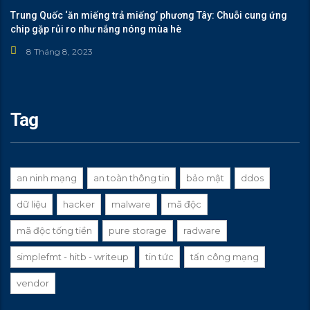
Trung Quốc ‘ăn miếng trả miếng’ phương Tây: Chuỗi cung ứng
chip gặp rủi ro như nắng nóng mùa hè
8 Tháng 8, 2023
Tag
an ninh mạng
an toàn thông tin
bảo mật
ddos
dữ liệu
hacker
malware
mã độc
mã độc tống tiền
pure storage
radware
simplefmt - hitb - writeup
tin tức
tấn công mạng
vendor