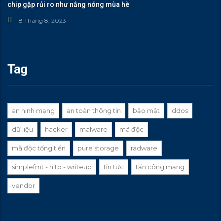
chip gặp rủi ro như nắng nóng mùa hè
8 Tháng 8, 2023
Tag
an ninh mạng
an toàn thông tin
bảo mật
ddos
dữ liệu
hacker
malware
mã độc
mã độc tống tiền
pure storage
radware
simplefmt - hitb - writeup
tin tức
tấn công mạng
vendor