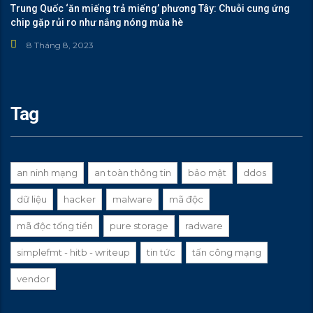
Trung Quốc ‘ăn miếng trả miếng’ phương Tây: Chuỗi cung ứng
chip gặp rủi ro như nắng nóng mùa hè
8 Tháng 8, 2023
Tag
an ninh mạng
an toàn thông tin
bảo mật
ddos
dữ liệu
hacker
malware
mã độc
mã độc tống tiền
pure storage
radware
simplefmt - hitb - writeup
tin tức
tấn công mạng
vendor