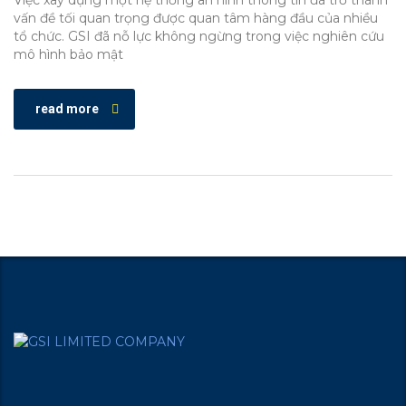
Việc xây dựng một hệ thống an ninh thông tin đã trở thành
vấn đề tối quan trọng được quan tâm hàng đầu của nhiều
tổ chức. GSI đã nỗ lực không ngừng trong việc nghiên cứu
mô hình bảo mật
read more