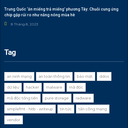
Trung Quốc ‘ăn miếng trả miếng’ phương Tây: Chuỗi cung ứng
chip gặp rủi ro như nắng nóng mùa hè
8 Tháng 8, 2023
Tag
an ninh mạng
an toàn thông tin
bảo mật
ddos
dữ liệu
hacker
malware
mã độc
mã độc tống tiền
pure storage
radware
simplefmt - hitb - writeup
tin tức
tấn công mạng
vendor